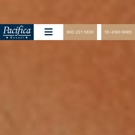
800-221-5830
55-4160-9065