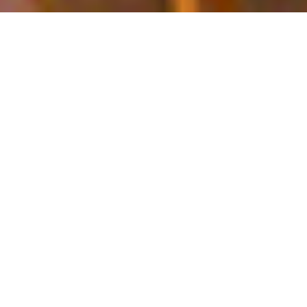
IXTAPA
Luxury Suites
Disfruta de una experiencia relajante en Ixtapa
Descubre todo lo que nuestras Luxury Suites tienen para
satisfacer tus necesidades de descanso, desde las vistas
de nuestras habitaciones y el confort de las áreas
recreativas hasta la oferta gastronómica del complejo.