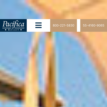
800-221-5830
55-4160-9065