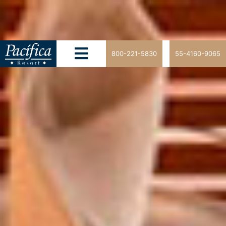
800-221-5830
55-4160-9065