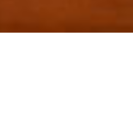
IXTAPA
Bugambilias
El mejor lugar para degustar la cocina italiana
en Ixtapa.
Siéntete por un instante en la bellísima Italia,
degustando una fina pasta acompañada de
un buen vino. BUGAMBILIAS te ofrece una
tarde deliciosa, brindándote una atmósfera
romántica a las luz de las velas mientras