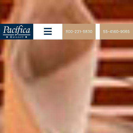
800-221-5830
55-4160-9065