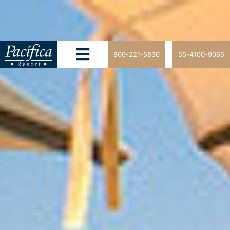
800-221-5830
55-4160-9065