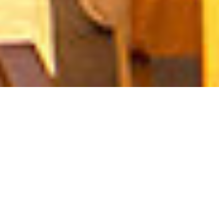
IXTAPA
Senior Sands
Penthouse
Un desarrollo de
Pacifica Resort
Senior Sands Penthouse cuenta con dos
recámaras y una estancia con 2 sofá-camas