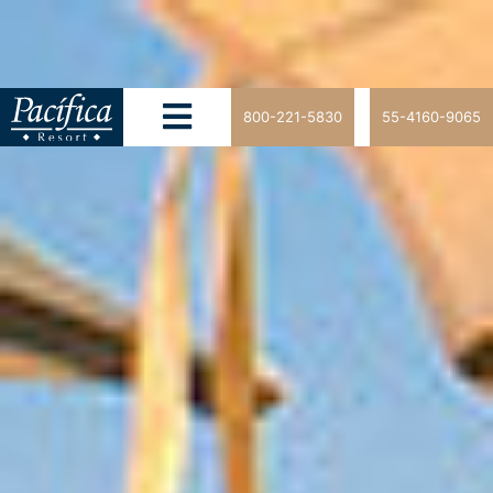
800-221-5830
55-4160-9065