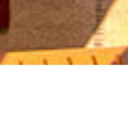
EN UN VISTAZO
HABITACIONES Y SUITES
CÓMO LLEGAR
GASTRONOMÍA
¿QUÉ HACER?
Compras